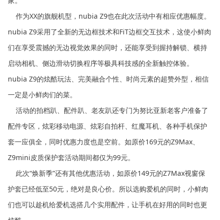
家。
作为XX的旗舰机型，nubia Z9也在此次活动中有相应优惠幅度。
nubia Z9采用了全新的无边框技术和FiT边框交互技术，这使小鲜肉
们在享受震撼的无边视觉效果的同时，还能享受到握持解锁、横持
启动相机、侧边滑动切换程序等极具科技感的全新触控体验。
nubia Z9的炫酷玩法、完美融合个性、时尚元素的超赞外型，相信
一定是小鲜肉们的菜。
活动的拍档趴、配件趴、老友趴还专门为努比亚新老客户准备了
配件专区，炫彩移动电源、炫彩自拍杆、红魔耳机、各种手机保护
套一应俱全，同时优惠力度也是空前。如原价169元的Z9Max、
Z9mini皮质保护套活动期间都仅为99元。
此次“焕新季”还有其他优惠活动，如原价149元的Z7Max视窗保
护套已经低至50元，绝对是良心价。所以选购爱机的同时，小鲜肉
们也可以趁机给爱机选搭几个实用配件，让手机在好用的同时也更