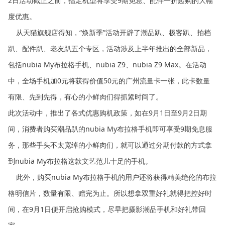
2日活动截止之前，指定机型将享受9期免息、配件一折起购的大幅
度优惠。
从天猫旗舰店得知，“焕新季”活动开辟了潮品趴、极客趴、拍档
趴、配件趴、老友趴五个专区，活动涉及上半年推出的全部新品，
包括nubia My布拉格手机、nubia Z9、nubia Z9 Max。在活动
中，全场手机加0元将获得价值50元的广州流量卡一张，此卡数量
有限、先到先得，有心的小鲜肉们得抓紧时间了。
此次活动中，推出了各式优惠购机政策，如在9月1日至9月2日期
间，消费者购买潮品趴的nubia My布拉格手机即可享受9期免息服
务，那些手头不太宽绰的小鲜肉们，就可以通过分期付款的方式拿
到nubia My布拉格这款文艺范儿十足的手机。
此外，购买nubia My布拉格手机的用户还将获得精美绝伦的布拉
格明信片，数量有限、赠完为止。所以想拿双重好礼就得把控好时
间，在9月1日便开启抢购模式，尽早把摄影潮品手机和好礼带回